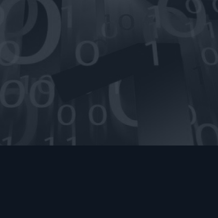
Die Einhaltung der geltenden gesetzlichen Bestimmungen
zum Datenschutz personenbezogener Daten ist für uns
selbstverständlich. Gemäß Datenschutzgesetz (DSG 2000) sind
personenbezogene Daten Informationen, die genutzt werden